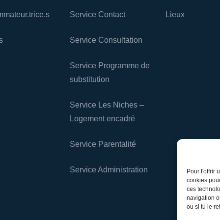
mateur.trice.s
Service Contact
Lieux
s
Service Consultation
Service Programme de
substitution
Service Les Niches –
Logement encadré
Service Parentalité
Service Administration
Pour t'offri
cookies pour
ces technolo
navigation o
ou si tu le r