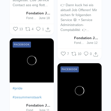
Contact ass eng flott...
👉 Dann kuck hei eis
aktuell Job Offeren!
Mir
Fondation Jugend- an Drogenhëllef
sichen fir folgenden
Fondation Jugend- an Drogenhëllef
June 18
Service 🤩:
• Service
Administration-
13
4
1
Comptabilité:
👉...
Fondation Jugend- an Drogenhëllef
Fondation Jugend- an Drogenhëllef
June 12
FACEBOOK
7
10
0
FACEBOOK
#pride
#zesummenstaark
Fondation Jugend- an Drogenhëllef
Fondation Jugend- an Drogenhëllef
June 11