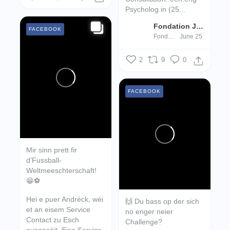
Psycholog.in (25...
Fondation Jugend- an Drogenhëllef
FACEBOOK
Fondation Jugend- an Drogenhëllef
June 25
2
9
0
FACEBOOK
Mir sinn prett fir
d’Fussball-
Weltmeeschterschaft!
😁⚽
Hei e puer Andréck, wéi
🙌 Du bass op der sich
et an eisem Service
no enger neier
Contact zu Esch
Challenge?
ausgesäit.
Eise Service