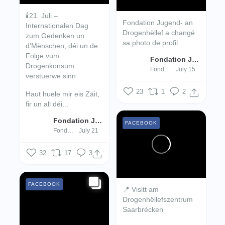
🕯️21. Juli –
Fondation Jugend- an
Internationalen Dag
Drogenhëllef a changé
zum Gedenken un
sa photo de profil.
d'Mënschen, déi un de
Folge vum
Fondation Jugend- an Drogenhëllef
Drogenkonsum
Fondation Jugend- an Drogenhëllef
July 15
verstuerwe sinn
23
1
2
Haut huele mir eis Zäit,
fir un all déi...
Fondation Jugend- an Drogenhëllef
FACEBOOK
Fondation Jugend- an Drogenhëllef
July 21
32
17
3
FACEBOOK
📍 Visitt am
Drogenhëllefszentrum
Saarbrécken