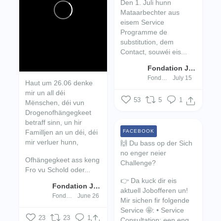
Den 1. Juli hunn
Mataarbechter aus
eisem Service
Programme de
substitution, dem
Contact, souwéi eis...
Fondation Jugend- an Drogenhëllef
Fondation Jugend- an Drogenhëllef
July 15
Haut um 26.06 denke
mir un all déi
53
5
1
Mënschen, déi vun
Drogenofhängegkeet
betraff sinn, un hir
Familljen an un déi, déi
FACEBOOK
mir verluer hunn,
🙌 Du bass op der Sich
no enger neier
Ofhängegkeet ass keng
Challenge?
Fro vu Schold oder...
👉 Da kuck dir eis
Fondation Jugend- an Drogenhëllef
aktuell Jobofferen un!
Fondation Jugend- an Drogenhëllef
June 26
Mir sichen fir folgende
Service 🤩:
• Service
23
23
1
Consultation:
een.eng