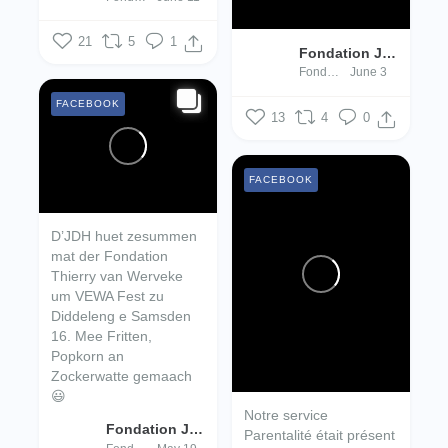
21
5
1
Fondation Jugend- an Drogenhëllef
Fondation Jugend- an Drogenhëllef
June 3
FACEBOOK
13
4
0
FACEBOOK
D’JDH huet zesummen
mat der Fondation
Thierry van Werveke
um VEWA Fest zu
Diddeleng e Samsden
16. Mee Fritten,
Popkorn an
Zockerwatte gemaach
😃
Notre service
Fondation Jugend- an Drogenhëllef
Parentalité était présent