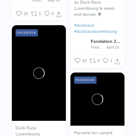
Fondation Jugend- an Drogenhëllef
May 19
au Duck Race
Luxembourg le week-
end dernier 🐥
25
5
0
#duckrace
#duckraceluxembourg
FACEBOOK
Fondation Jugend- an Drogenhëllef
Fondation Jugend- an Drogenhëllef
April 23
42
0
1
FACEBOOK
Duck Race
Parraine ton canard
Luxembourg