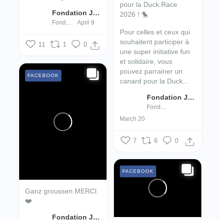
pour la Duck Race
Fondation Jugend- an Drogenhëllef
2026 ! 🐤
Fondation Jugend- an Drogenhëllef
April 9
Pour celles et ceux qui
souhaitent participer à
11
1
0
une super initiative fun
et solidaire, vous
pouvez parrainer un
FACEBOOK
canard pour la Duck...
Fondation Jugend- an Drogenhëllef
Fondation Jugend- an Drogenhëllef
March 20
7
6
0
FACEBOOK
Ganz groussen MERCI
❤️
Fondation Jugend- an Drogenhëllef