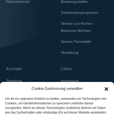
Nahestehende
Beratungsstellen
Substitutionsprogramm
Service Les Niches –
Betreutes Wohnen
Service Parentalité
Verwaltung
Kontakt
Links
Standorte
Impressum
Cookie-Zustimmung verwalten
Datenschutz
Um dir ein optimales Erlebnis zu bieten, verwenden wir Technologien wie
Cookies, um Geräteinformationen zu speichern und/oder darauf
zuzugreifen. Wenn du diesen Technologien zustimmst, können wir Daten
wie das Surfverhalten oder eindeutige IDs auf dieser Website verarbeiten.